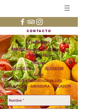
ContactO
Contáctenos
MATRIZ
Panamericana E35 y Luis
Olmedo Játiva.
Teléfonos:
06-2535165
06-2535188
Email:
info@fritadasamazonas.com
ATUNTAQUI - IMBABURA - ECUADOR