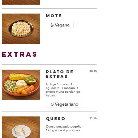
Mote
Vegano
EXTRAS
Plato de
$6.75
Extras
Incluye 1 queso, 1
aguacate, 1 maduro, 1
choclo y una porción de
habas.
Vegetariano
Queso
$1.75
Queso amasado peqeño,
120 g rinde 4 porcíones.