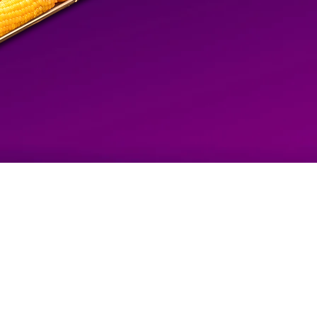
Játiva,
IMBABURA - ECUADOR